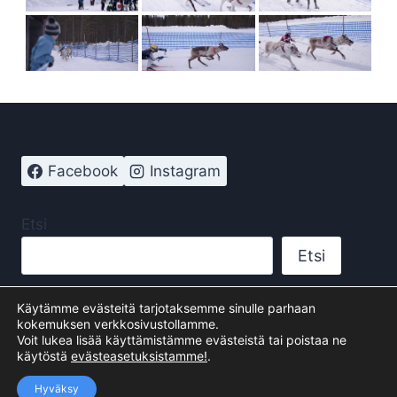
Facebook
Instagram
Etsi
Etsi
Käytämme evästeitä tarjotaksemme sinulle parhaan
kokemuksen verkkosivustollamme.
Voit lukea lisää käyttämistämme evästeistä tai poistaa ne
© 2026 Sattasen kyläseura - WordPress-teema
käytöstä
evästeasetuksistamme!
.
suunnittelijalta
Kadence WP
Hyväksy