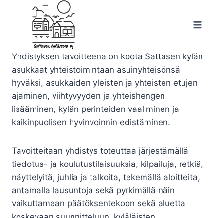
Siirry
sisältöön
Yhdistyksen tavoitteena on koota Sattasen kylän
asukkaat yhteistoimintaan asuinyhteisönsä
hyväksi, asukkaiden yleisten ja yhteisten etujen
ajaminen, viihtyvyyden ja yhteishengen
lisääminen, kylän perinteiden vaaliminen ja
kaikinpuolisen hyvinvoinnin edistäminen.
Tavoitteitaan yhdistys toteuttaa järjestämällä
tiedotus- ja koulutustilaisuuksia, kilpailuja, retkiä,
näyttelyitä, juhlia ja talkoita, tekemällä aloitteita,
antamalla lausuntoja sekä pyrkimällä näin
vaikuttamaan päätöksentekoon sekä aluetta
koskevaan suunnitteluun, kyläläisten