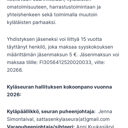
omatoimisuuteen, harrastustoimintaan ja
yhteishenkeen sekä toimimalla muutoin
kyläläisten parhaaksi.
Yhdistyksen jäseneksi voi liittyä 15 vuotta
täyttänyt henkilö, joka maksaa syyskokouksen
määrittämän jäsenmaksun 5 €. Jäsenmaksun voi
maksaa tilille: FI3056412520020033, viite:
20268.
Kyläseuran hallituksen kokoonpano vuonna
2026:
Kyläpäällikkö, seuran puheenjohtaja:
Jenna
Simontaival, sattasenkylaseura(at)gmail.com
Varapuheenjohtaja/sihteeri:
Anni Kuukasjärvi