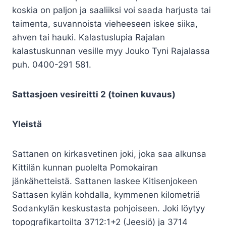
koskia on paljon ja saaliiksi voi saada harjusta tai
taimenta, suvannoista vieheeseen iskee siika,
ahven tai hauki. Kalastuslupia Rajalan
kalastuskunnan vesille myy Jouko Tyni Rajalassa
puh. 0400-291 581.
Sattasjoen vesireitti 2 (toinen kuvaus)
Yleistä
Sattanen on kirkasvetinen joki, joka saa alkunsa
Kittilän kunnan puolelta Pomokairan
jänkähetteistä. Sattanen laskee Kitisenjokeen
Sattasen kylän kohdalla, kymmenen kilometriä
Sodankylän keskustasta pohjoiseen. Joki löytyy
topografikartoilta 3712:1+2 (Jeesiö) ja 3714