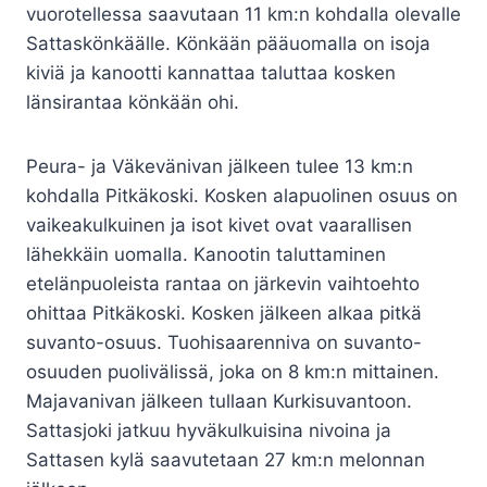
vuorotellessa saavutaan 11 km:n kohdalla olevalle
Sattaskönkäälle. Könkään pääuomalla on isoja
kiviä ja kanootti kannattaa taluttaa kosken
länsirantaa könkään ohi.
Peura- ja Väkevänivan jälkeen tulee 13 km:n
kohdalla Pitkäkoski. Kosken alapuolinen osuus on
vaikeakulkuinen ja isot kivet ovat vaarallisen
lähekkäin uomalla. Kanootin taluttaminen
etelänpuoleista rantaa on järkevin vaihtoehto
ohittaa Pitkäkoski. Kosken jälkeen alkaa pitkä
suvanto-osuus. Tuohisaarenniva on suvanto-
osuuden puolivälissä, joka on 8 km:n mittainen.
Majavanivan jälkeen tullaan Kurkisuvantoon.
Sattasjoki jatkuu hyväkulkuisina nivoina ja
Sattasen kylä saavutetaan 27 km:n melonnan