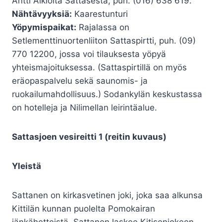
Antti Aikiolta Sattasesta, puh. (016) 638 619.
Nähtävyyksiä:
Kaarestunturi
Yöpymispaikat:
Rajalassa on
Setlementtinuortenliiton Sattaspirtti, puh. (09)
770 12200, jossa voi tilauksesta yöpyä
yhteismajoituksessa. (Sattaspirtillä on myös
eräopaspalvelu sekä saunomis- ja
ruokailumahdollisuus.) Sodankylän keskustassa
on hotelleja ja Nilimellan leirintäalue.
Sattasjoen vesireitti 1 (reitin kuvaus)
Yleistä
Sattanen on kirkasvetinen joki, joka saa alkunsa
Kittilän kunnan puolelta Pomokairan
jänkähetteistä. Sattanen laskee Kitisenjokeen