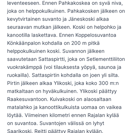
leventeeseen. Ennen Pahkakoskea on syvä niva,
joka on helppokulkuinen. Pahkakosken jälkeen on
kevytvirtainen suvanto ja Jäneskoski alkaa
seuraavan mutkan jälkeen. Koski on helpohko ja
kanootilla laskettava. Ennen Koppelosuvantoa
Könkäänpalon kohdalla on 200 m pitkä
helppokulkuinen koski. Suvannon jälkeen
saavutetaan Sattaspirtti, joka on Setlementtiliiton
vuokrakämppä (voi tilauksesta yöpyä, saunoa ja
ruokailla). Sattaspirtin kohdalla on joen yli silta.
Pirtin jälkeen alkaa Ylikoski, joka koko 300 m:n
matkaltaan on hyväkulkuinen. Ylikoski päättyy
Raakesuvantoon. Kuivakoski on alaosaltaan
matalahko ja kanoottikulkuista uomaa on vaikea
löytää. Viimeinen kilometri ennen Rajalan kylää
on suvantoa. Suvantojen välissä on lyhyt
Saarikoski. Reitti päättyy Rajalan kylään.