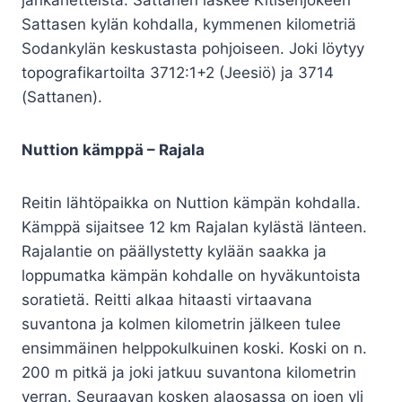
Sattasen kylän kohdalla, kymmenen kilometriä
Sodankylän keskustasta pohjoiseen. Joki löytyy
topografikartoilta 3712:1+2 (Jeesiö) ja 3714
(Sattanen).
Nuttion kämppä – Rajala
Reitin lähtöpaikka on Nuttion kämpän kohdalla.
Kämppä sijaitsee 12 km Rajalan kylästä länteen.
Rajalantie on päällystetty kylään saakka ja
loppumatka kämpän kohdalle on hyväkuntoista
soratietä. Reitti alkaa hitaasti virtaavana
suvantona ja kolmen kilometrin jälkeen tulee
ensimmäinen helppokulkuinen koski. Koski on n.
200 m pitkä ja joki jatkuu suvantona kilometrin
verran. Seuraavan kosken alaosassa on joen yli