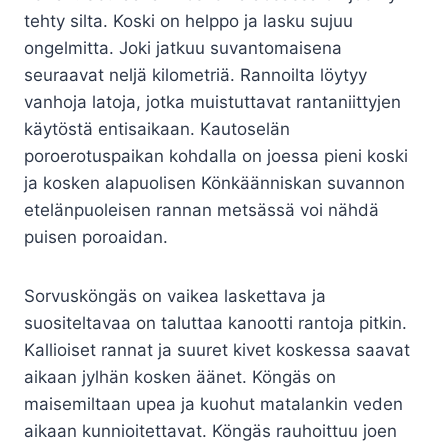
tehty silta. Koski on helppo ja lasku sujuu
ongelmitta. Joki jatkuu suvantomaisena
seuraavat neljä kilometriä. Rannoilta löytyy
vanhoja latoja, jotka muistuttavat rantaniittyjen
käytöstä entisaikaan. Kautoselän
poroerotuspaikan kohdalla on joessa pieni koski
ja kosken alapuolisen Könkäänniskan suvannon
etelänpuoleisen rannan metsässä voi nähdä
puisen poroaidan.
Sorvusköngäs on vaikea laskettava ja
suositeltavaa on taluttaa kanootti rantoja pitkin.
Kallioiset rannat ja suuret kivet koskessa saavat
aikaan jylhän kosken äänet. Köngäs on
maisemiltaan upea ja kuohut matalankin veden
aikaan kunnioitettavat. Köngäs rauhoittuu joen