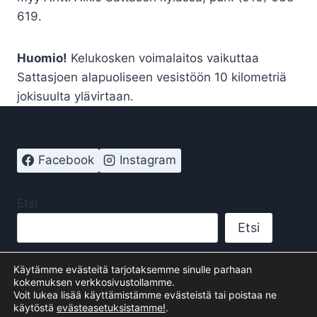
619.
Huomio!
Kelukosken voimalaitos vaikuttaa
Sattasjoen alapuoliseen vesistöön 10 kilometriä
jokisuulta ylävirtaan.
Facebook
Instagram
Etsi
Etsi
Käytämme evästeitä tarjotaksemme sinulle parhaan
kokemuksen verkkosivustollamme.
Voit lukea lisää käyttämistämme evästeistä tai poistaa ne
© 2026 Sattasen kyläseura - WordPress-teema
käytöstä
evästeasetuksistamme!
.