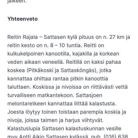
jälkeen.
Yhteenveto
Reitin Rajala – Sattasen kylä pituus on n. 27 km ja
reitin kesto on n. 8 – 10 tuntia. Reitti on
kulkukelpoinen kanootilla, kajakilla ja korkean
veden aikaan veneellä. Reitillä on kaksi pahaa
koskea (Pitkäkoski ja Sattasköngäs), jotka
kannattaa ohittaa rantaa pitkin kanoottia
taluttaen. Koskissa ja nivoissa on riittävästi vettä
turvalliseen matkantekoon. Sattasjoen
melontaretkeen kannattaa liittää kalastusta.
Joesta löytyy toinen toistaan parempia koskia ja
nivoja, joissa taimen ja harjus viihtyvät.
Kalastuslupia Sattasen kalastuskunnan vesille
myy Antti Aikio Sattasen kylässä, puh. (016) 638