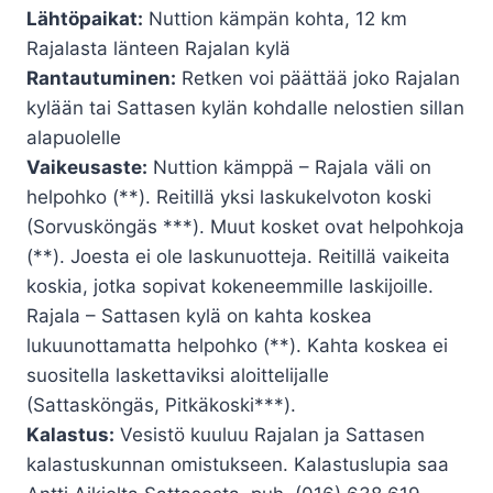
Lähtöpaikat:
Nuttion kämpän kohta, 12 km
Rajalasta länteen Rajalan kylä
Rantautuminen:
Retken voi päättää joko Rajalan
kylään tai Sattasen kylän kohdalle nelostien sillan
alapuolelle
Vaikeusaste:
Nuttion kämppä – Rajala väli on
helpohko (**). Reitillä yksi laskukelvoton koski
(Sorvusköngäs ***). Muut kosket ovat helpohkoja
(**). Joesta ei ole laskunuotteja. Reitillä vaikeita
koskia, jotka sopivat kokeneemmille laskijoille.
Rajala – Sattasen kylä on kahta koskea
lukuunottamatta helpohko (**). Kahta koskea ei
suositella laskettaviksi aloittelijalle
(Sattasköngäs, Pitkäkoski***).
Kalastus:
Vesistö kuuluu Rajalan ja Sattasen
kalastuskunnan omistukseen. Kalastuslupia saa