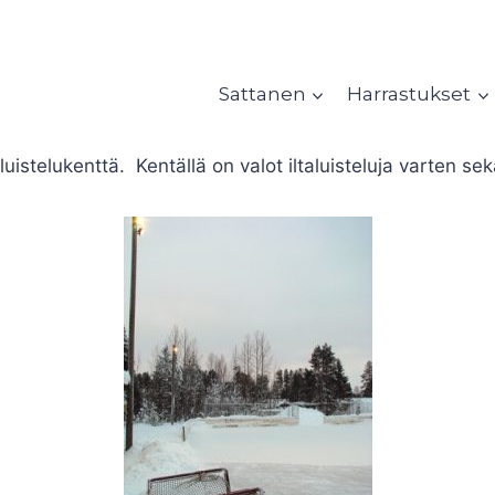
Sattanen
Harrastukset
uistelukenttä. Kentällä on valot iltaluisteluja varten se