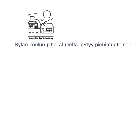
Siirry
sisältöön
Kylän koulun piha-alueelta löytyy pienimuotoinen l