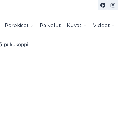
Porokisat
Palvelut
Kuvat
Videot
kä pukukoppi.