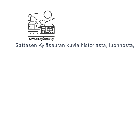
Siirry
sisältöön
Sattasen Kyläseuran kuvia historiasta, luonnosta, 