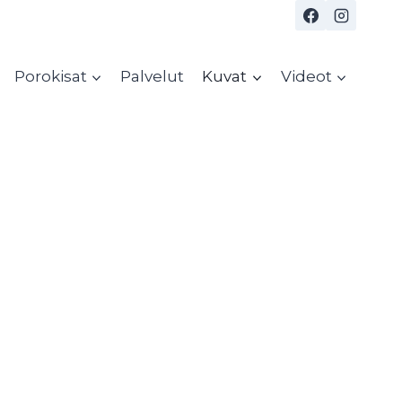
Porokisat
Palvelut
Kuvat
Videot