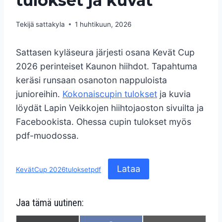
tulokset ja kuvat
Tekijä
sattakyla
1 huhtikuun, 2026
Sattasen kyläseura järjesti osana Kevät Cup
2026 perinteiset Kaunon hiihdot. Tapahtuma
keräsi runsaan osanoton nappuloista
junioreihin.
Kokonaiscupin tulokset
ja kuvia
löydät Lapin Veikkojen hiihtojaoston sivuilta ja
Facebookista. Ohessa cupin tulokset myös
pdf-muodossa.
Lataa
KevätCup 2026tuloksetpdf
Jaa tämä uutinen: