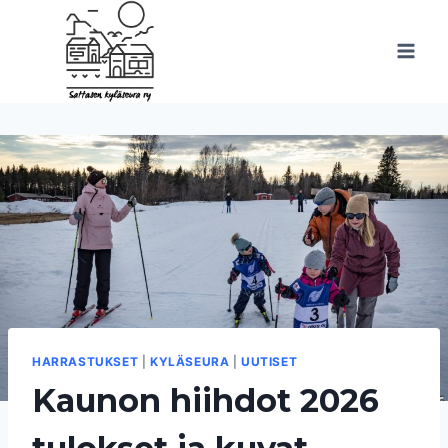
Siirry
sisältöön
HARRASTUKSET
|
KYLÄSEURA
|
UUTISET
Kaunon hiihdot 2026